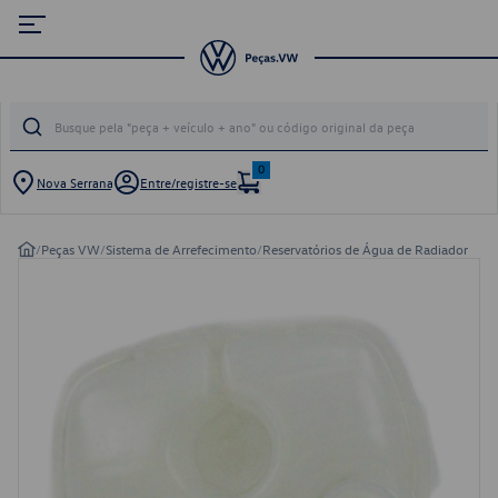
0
Nova Serrana
Entre/registre-se
/
Peças VW
/
Sistema de Arrefecimento
/
Reservatórios de Água de Radiador