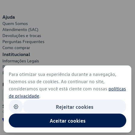
Ajuda
Quem Somos
Atendimento (SAC)
Devoluções e trocas
Perguntas Frequentes
Como comprar
Institucional
Informações Legais
Política de Privacidade
Política de Cookies
Para otimizar sua experiência durante a navegação,
fazemos uso de cookies. Ao continuar no site,
Formas de Pagamento
consideramos que você está ciente com nossas
políticas
de privacidade
.
Segurança
Rejeitar cookies
Aceitar cookies