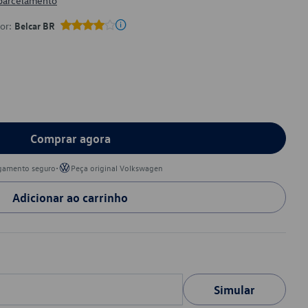
 parcelamento
por:
Belcar BR
Comprar agora
•
gamento seguro
Peça original Volkswagen
Adicionar ao carrinho
Simular