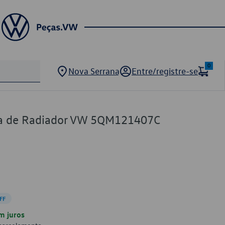
0
Nova Serrana
Entre/registre-se
ua de Radiador VW 5QM121407C
FF
m juros