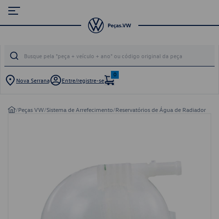
0
Nova Serrana
Entre/registre-se
/
Peças VW
/
Sistema de Arrefecimento
/
Reservatórios de Água de Radiador