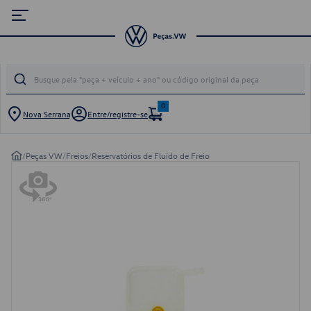
0
Nova Serrana
Entre/registre-se
/
Peças VW
/
Freios
/
Reservatórios de Fluído de Freio