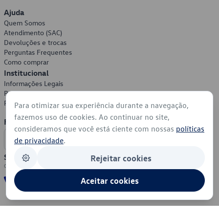
Ajuda
Quem Somos
Atendimento (SAC)
Devoluções e trocas
Perguntas Frequentes
Como comprar
Institucional
Informações Legais
Política de Privacidade
Política de Cookies
Para otimizar sua experiência durante a navegação,
fazemos uso de cookies. Ao continuar no site,
Formas de Pagamento
consideramos que você está ciente com nossas
políticas
de privacidade
.
Segurança
Rejeitar cookies
Aceitar cookies