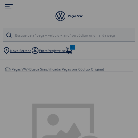
0
Nova Serrana
Entre/registre-se
/
Peças VW
/
Busca Simplificada
/
Peças por Código Original