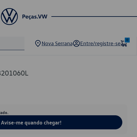
0
Nova Serrana
Entre/registre-se
B201060L
tado.
Avise-me quando chegar!