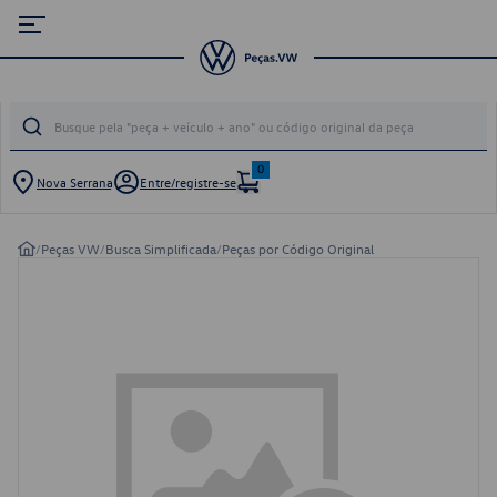
0
Nova Serrana
Entre/registre-se
/
Peças VW
/
Busca Simplificada
/
Peças por Código Original