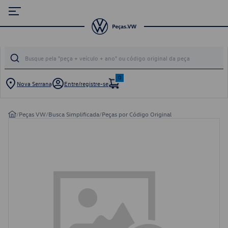
0
Nova Serrana
Entre/registre-se
/
Peças VW
/
Busca Simplificada
/
Peças por Código Original