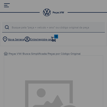
0
Nova Serrana
Entre/registre-se
/
Peças VW
/
Busca Simplificada
/
Peças por Código Original