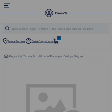
0
Nova Serrana
Entre/registre-se
/
Peças VW
/
Busca Simplificada
/
Peças por Código Original