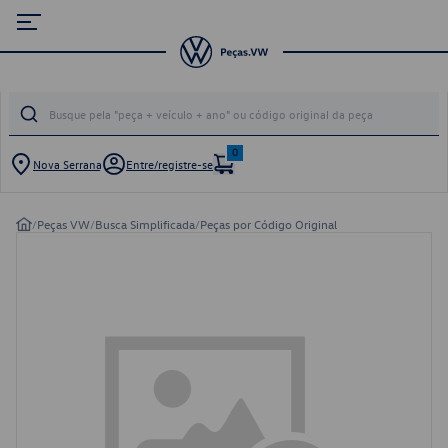
0
Nova Serrana
Entre/registre-se
/
Peças VW
/
Busca Simplificada
/
Peças por Código Original