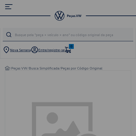
0
Nova Serrana
Entre/registre-se
/
Peças VW
/
Busca Simplificada
/
Peças por Código Original