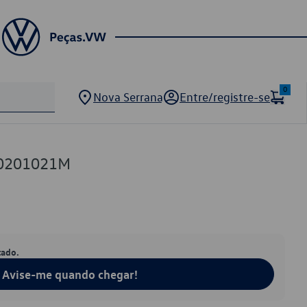
0
Nova Serrana
Entre/registre-se
U0201021M
tado.
Avise-me quando chegar!