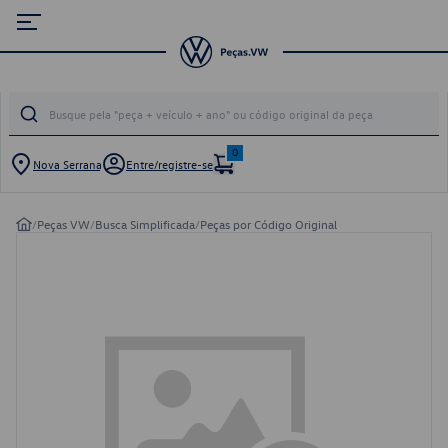
0
Nova Serrana
Entre/registre-se
/
Peças VW
/
Busca Simplificada
/
Peças por Código Original