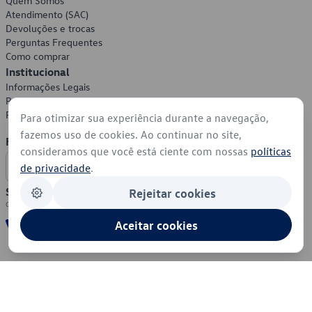
Quem Somos
Atendimento (SAC)
Devoluções e trocas
Perguntas Frequentes
Como comprar
Institucional
Informações Legais
Política de Privacidade
Política de Cookies
Para otimizar sua experiência durante a navegação,
fazemos uso de cookies. Ao continuar no site,
Formas de Pagamento
consideramos que você está ciente com nossas
políticas
de privacidade
.
Segurança
Rejeitar cookies
Aceitar cookies
© 2026 - Volkswagen do Brasil - Todos os direitos reservados