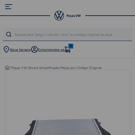
0
Nova Serrana
Entre/registre-se
/
Peças VW
/
Busca Simplificada
/
Peças por Código Original