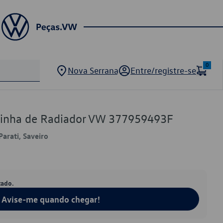
0
Nova Serrana
Entre/registre-se
toinha de Radiador VW 377959493F
Parati, Saveiro
tado.
Avise-me quando chegar!