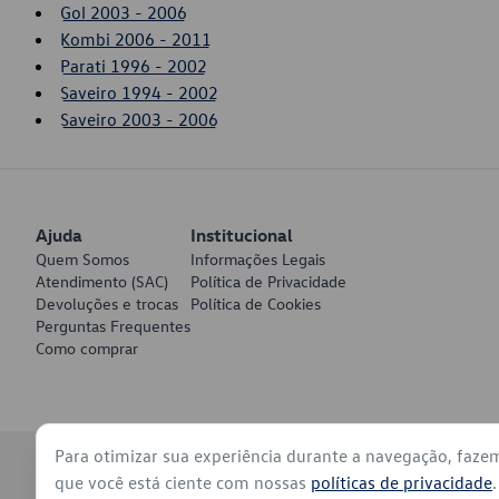
Gol 2003 - 2006
Kombi 2006 - 2011
Parati 1996 - 2002
Saveiro 1994 - 2002
Saveiro 2003 - 2006
Ajuda
Institucional
Quem Somos
Informações Legais
Atendimento (SAC)
Política de Privacidade
Devoluções e trocas
Política de Cookies
Perguntas Frequentes
Como comprar
Para otimizar sua experiência durante a navegação, faze
© 2026 - Volkswagen do Brasil - Todos os direitos reservados
que você está ciente com nossas
políticas de privacidade
.