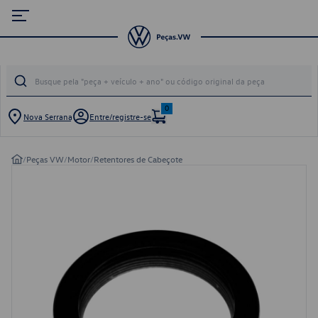
0
Nova Serrana
Entre/registre-se
/
Peças VW
/
Motor
/
Retentores de Cabeçote