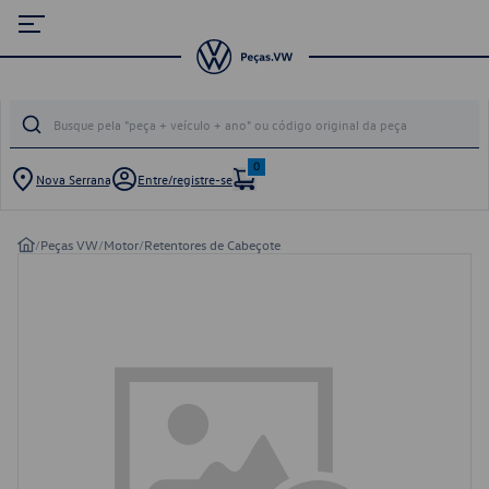
0
Nova Serrana
Entre/registre-se
/
Peças VW
/
Motor
/
Retentores de Cabeçote