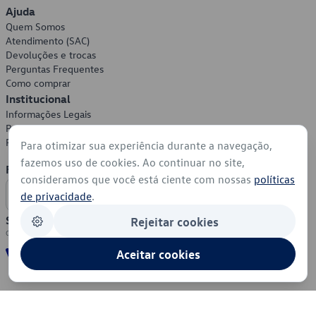
Ajuda
Quem Somos
Atendimento (SAC)
Devoluções e trocas
Perguntas Frequentes
Como comprar
Institucional
Informações Legais
Política de Privacidade
Política de Cookies
Para otimizar sua experiência durante a navegação,
fazemos uso de cookies. Ao continuar no site,
Formas de Pagamento
consideramos que você está ciente com nossas
políticas
de privacidade
.
Segurança
Rejeitar cookies
Aceitar cookies