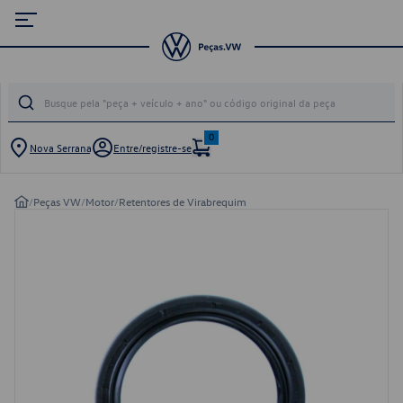
0
Nova Serrana
Entre/registre-se
/
Peças VW
/
Motor
/
Retentores de Virabrequim