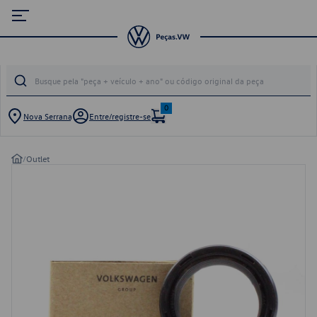
0
Nova Serrana
Entre/registre-se
/
Outlet