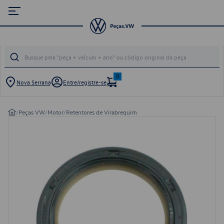
0
Nova Serrana
Entre/registre-se
/
Peças VW
/
Motor
/
Retentores de Virabrequim