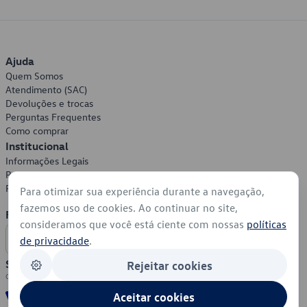
Ajuda
Quem Somos
Atendimento (SAC)
Devoluções e trocas
Perguntas Frequentes
Como comprar
Institucional
Informações Legais
Política de Privacidade
Política de Cookies
Para otimizar sua experiência durante a navegação,
fazemos uso de cookies. Ao continuar no site,
Formas de Pagamento
consideramos que você está ciente com nossas
políticas
de privacidade
.
Segurança
Rejeitar cookies
Aceitar cookies