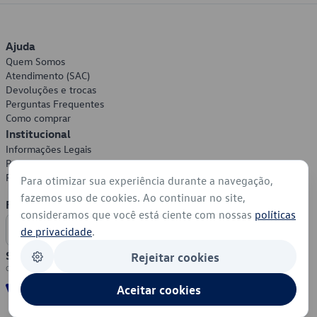
Ajuda
Quem Somos
Atendimento (SAC)
Devoluções e trocas
Perguntas Frequentes
Como comprar
Institucional
Informações Legais
Política de Privacidade
Política de Cookies
Para otimizar sua experiência durante a navegação,
fazemos uso de cookies. Ao continuar no site,
Formas de Pagamento
consideramos que você está ciente com nossas
políticas
de privacidade
.
Segurança
Rejeitar cookies
Aceitar cookies