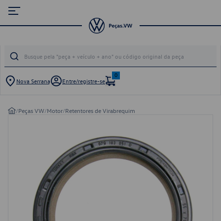
0
Nova Serrana
Entre/registre-se
/
Peças VW
/
Motor
/
Retentores de Virabrequim