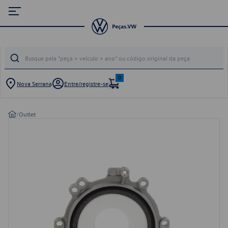
0
Nova Serrana
Entre/registre-se
/
Outlet