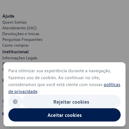
Ajuda
Quem Somos
Atendimento (SAC)
Devoluções e trocas
Perguntas Frequentes
Como comprar
Institucional
Informações Legais
Política de Privacidade
Política de Cookies
Para otimizar sua experiência durante a navegação,
fazemos uso de cookies. Ao continuar no site,
Formas de Pagamento
consideramos que você está ciente com nossas
políticas
de privacidade
.
Segurança
Rejeitar cookies
Aceitar cookies