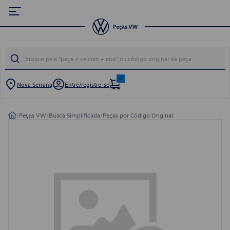
0
Nova Serrana
Entre/registre-se
/
Peças VW
/
Busca Simplificada
/
Peças por Código Original