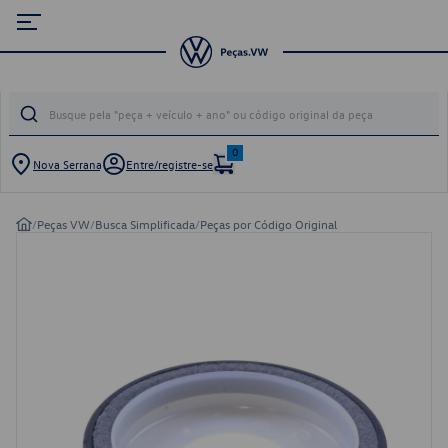
0
Nova Serrana
Entre/registre-se
/
Peças VW
/
Busca Simplificada
/
Peças por Código Original