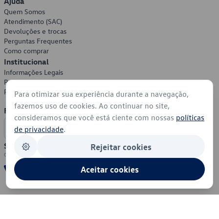
Ajuda
Quem Somos
Atendimento (SAC)
Devoluções e trocas
Perguntas Frequentes
Como comprar
Institucional
Informações Legais
Política de Privacidade
Política de Cookies
Para otimizar sua experiência durante a navegação,
fazemos uso de cookies. Ao continuar no site,
Formas de Pagamento
consideramos que você está ciente com nossas
políticas
de privacidade
.
Segurança
Rejeitar cookies
Aceitar cookies
© 2026 - Volkswagen do Brasil - Todos os direitos reservados