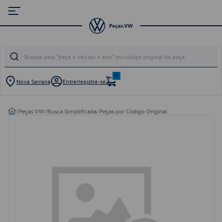
0
Nova Serrana
Entre/registre-se
/
Peças VW
/
Busca Simplificada
/
Peças por Código Original