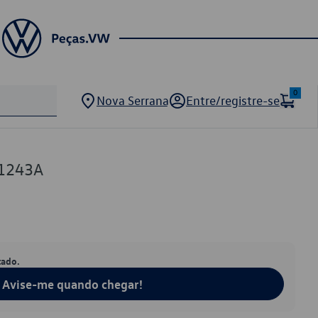
0
Nova Serrana
Entre/registre-se
1243A
tado.
Avise-me quando chegar!