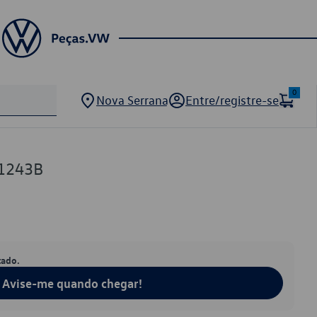
0
Nova Serrana
Entre/registre-se
1243B
tado.
Avise-me quando chegar!