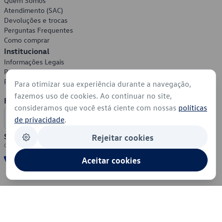
Quem Somos
Atendimento (SAC)
Devoluções e trocas
Perguntas Frequentes
Como comprar
Institucional
Informações Legais
Política de Privacidade
Política de Cookies
Para otimizar sua experiência durante a navegação,
fazemos uso de cookies. Ao continuar no site,
Formas de Pagamento
consideramos que você está ciente com nossas
políticas
de privacidade
.
Segurança
Rejeitar cookies
Aceitar cookies
© 2026 - Volkswagen do Brasil - Todos os direitos reservados