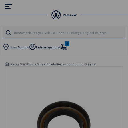
0
Nova Serrana
Entre/registre-se
/
Peças VW
/
Busca Simplificada
/
Peças por Código Original