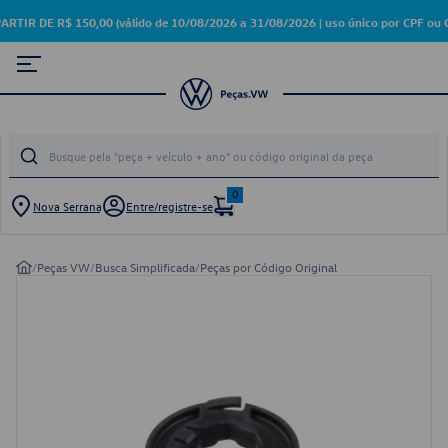
 DE R$ 150,00 (válido de 10/08/2026 a 31/08/2026 | uso único por CPF ou C
0
Nova Serrana
Entre/registre-se
/
Peças VW
/
Busca Simplificada
/
Peças por Código Original