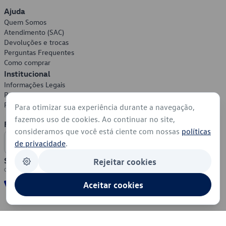
Ajuda
Quem Somos
Atendimento (SAC)
Devoluções e trocas
Perguntas Frequentes
Como comprar
Institucional
Informações Legais
Política de Privacidade
Política de Cookies
Para otimizar sua experiência durante a navegação,
fazemos uso de cookies. Ao continuar no site,
Formas de Pagamento
consideramos que você está ciente com nossas
políticas
de privacidade
.
Segurança
Rejeitar cookies
Aceitar cookies