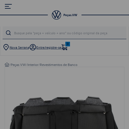
0
Nova Serrana
Entre/registre-se
/
Peças VW
/
Interior
/
Revestimentos de Banco