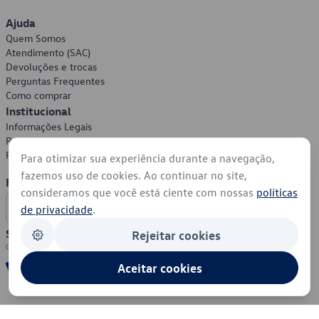
Ajuda
Quem Somos
Atendimento (SAC)
Devoluções e trocas
Perguntas Frequentes
Como comprar
Institucional
Informações Legais
Política de Privacidade
Política de Cookies
Para otimizar sua experiência durante a navegação,
fazemos uso de cookies. Ao continuar no site,
Formas de Pagamento
consideramos que você está ciente com nossas
políticas
de privacidade
.
Segurança
Rejeitar cookies
Aceitar cookies