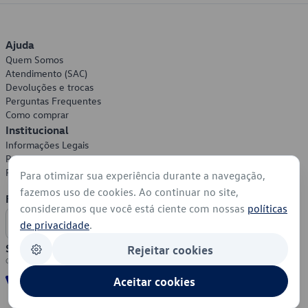
Ajuda
Quem Somos
Atendimento (SAC)
Devoluções e trocas
Perguntas Frequentes
Como comprar
Institucional
Informações Legais
Política de Privacidade
Política de Cookies
Para otimizar sua experiência durante a navegação,
fazemos uso de cookies. Ao continuar no site,
Formas de Pagamento
consideramos que você está ciente com nossas
políticas
de privacidade
.
Segurança
Rejeitar cookies
Aceitar cookies