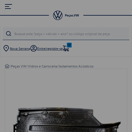
0
Nova Serrana
Entre/registre-se
/
Peças VW
/
Vidros e Carroceria
/
Isolamentos Acústicos