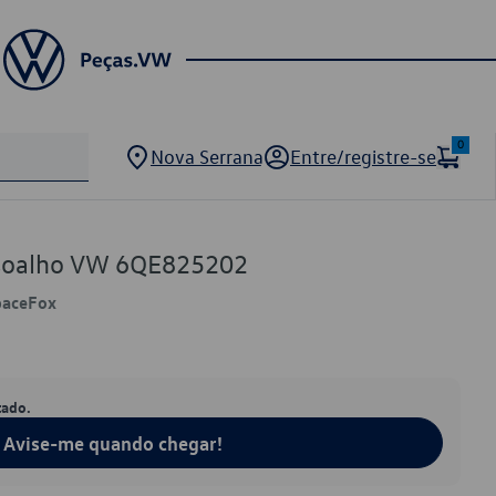
0
Nova Serrana
Entre/registre-se
ssoalho VW 6QE825202
paceFox
tado.
Avise-me quando chegar!