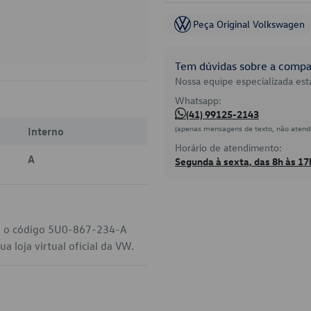
Peça Original Volkswagen
Tem dúvidas sobre a compat
Nossa equipe especializada está
Whatsapp:
(41) 99125-2143
(apenas mensagens de texto, não atend
Interno
Horário de atendimento:
A
Segunda à sexta, das 8h às 17
W, o código 5U0-867-234-A
 loja virtual oficial da VW.