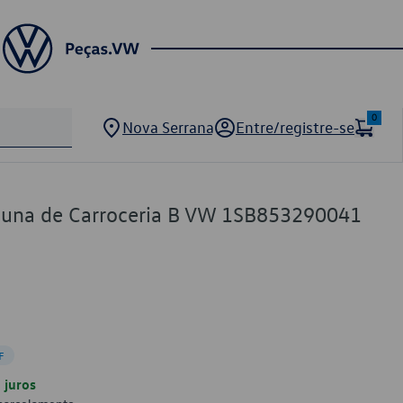
0
Nova Serrana
Entre/registre-se
luna de Carroceria B VW 1SB853290041
F
juros