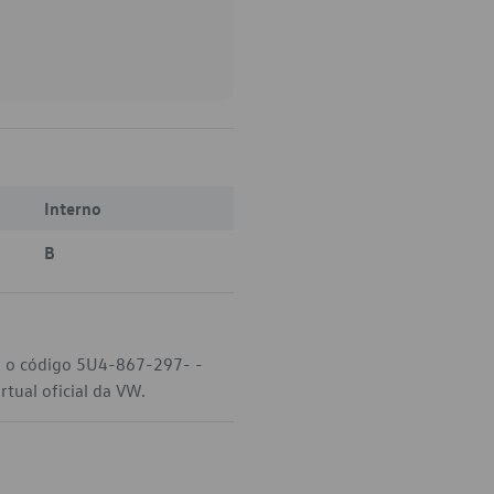
Interno
B
W, o código 5U4-867-297- -
tual oficial da VW.