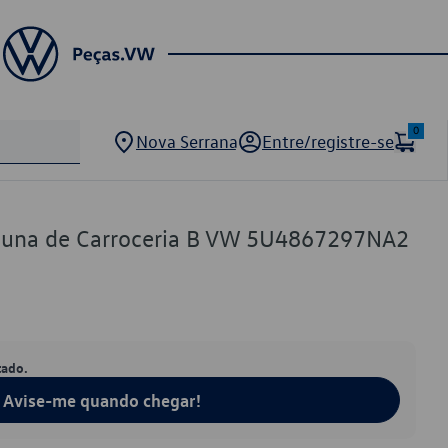
0
Nova Serrana
Entre/registre-se
luna de Carroceria B VW 5U4867297NA2
tado.
Avise-me quando chegar!