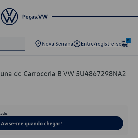
0
Nova Serrana
Entre/registre-se
luna de Carroceria B VW 5U4867298NA2
tado.
Avise-me quando chegar!