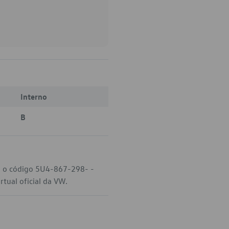
Interno
B
W, o código 5U4-867-298- -
tual oficial da VW.