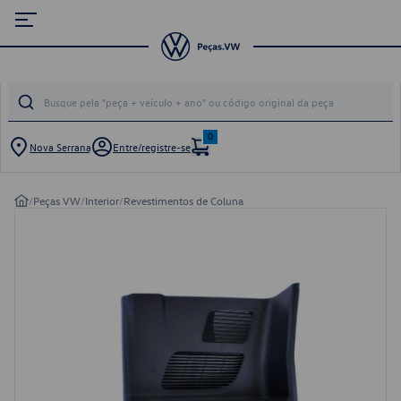
0
Nova Serrana
Entre/registre-se
/
Peças VW
/
Interior
/
Revestimentos de Coluna