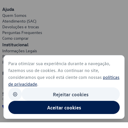
Ajuda
Quem Somos
Atendimento (SAC)
Devoluções e trocas
Perguntas Frequentes
Como comprar
Institucional
Informações Legais
Política de Privacidade
Política de Cookies
Para otimizar sua experiência durante a navegação,
fazemos uso de cookies. Ao continuar no site,
Formas de Pagamento
consideramos que você está ciente com nossas
políticas
de privacidade
.
Segurança
Rejeitar cookies
Aceitar cookies