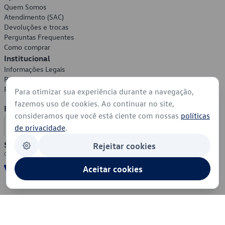
Quem Somos
Atendimento (SAC)
Devoluções e trocas
Perguntas Frequentes
Como comprar
Institucional
Informações Legais
Política de Privacidade
Política de Cookies
Para otimizar sua experiência durante a navegação,
fazemos uso de cookies. Ao continuar no site,
Formas de Pagamento
consideramos que você está ciente com nossas
políticas
de privacidade
.
Segurança
Rejeitar cookies
Aceitar cookies
© 2026 - Volkswagen do Brasil - Todos os direitos reservados