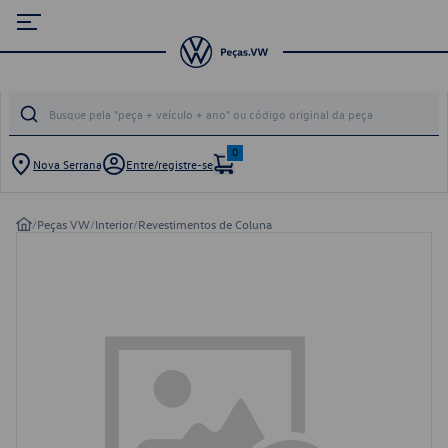
0
Nova Serrana
Entre/registre-se
/
Peças VW
/
Interior
/
Revestimentos de Coluna