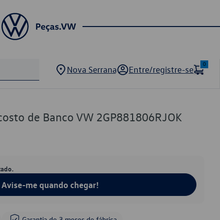
0
Nova Serrana
Entre/registre-se
ncosto de Banco VW 2GP881806RJOK
tado.
Avise-me quando chegar!
Garantia de 3 meses de fábrica