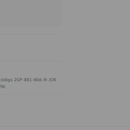
o código 2GP-881-806-R-JOK
 VW.