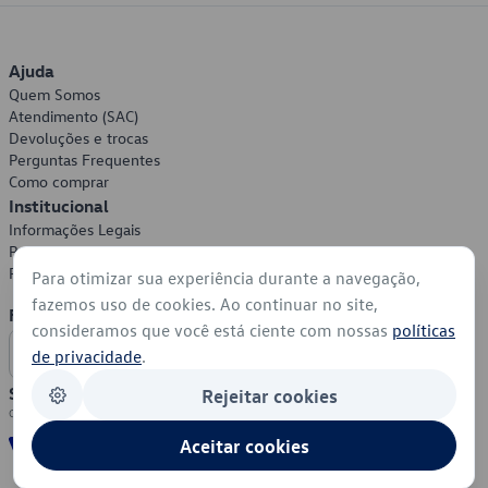
Ajuda
Quem Somos
Atendimento (SAC)
Devoluções e trocas
Perguntas Frequentes
Como comprar
Institucional
Informações Legais
Política de Privacidade
Política de Cookies
Para otimizar sua experiência durante a navegação,
fazemos uso de cookies. Ao continuar no site,
Formas de Pagamento
consideramos que você está ciente com nossas
políticas
de privacidade
.
Segurança
Rejeitar cookies
Aceitar cookies