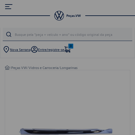
0
Nova Serrana
Entre/registre-se
/
Peças VW
/
Vidros e Carroceria
/
Longarinas