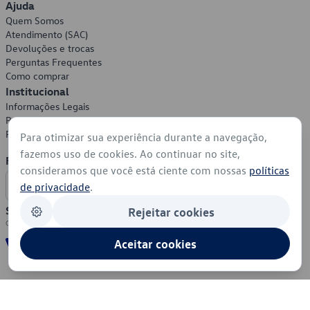
Ajuda
Quem Somos
Atendimento (SAC)
Devoluções e trocas
Perguntas Frequentes
Como comprar
Institucional
Informações Legais
Política de Privacidade
Política de Cookies
Para otimizar sua experiência durante a navegação,
fazemos uso de cookies. Ao continuar no site,
Formas de Pagamento
consideramos que você está ciente com nossas
políticas
de privacidade
.
Segurança
Rejeitar cookies
Aceitar cookies