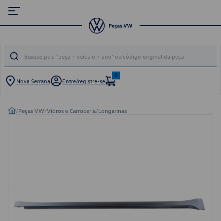
0
Nova Serrana
Entre/registre-se
/
Peças VW
/
Vidros e Carroceria
/
Longarinas