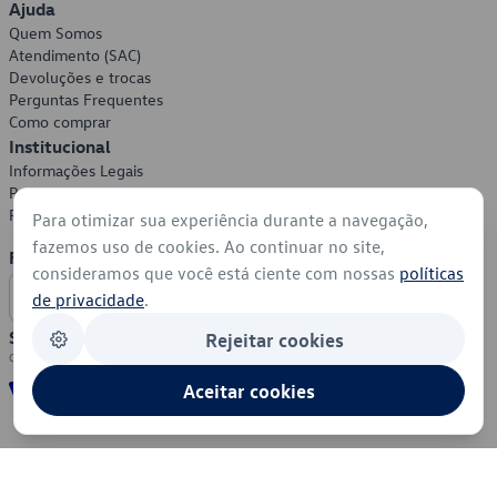
Ajuda
Quem Somos
Atendimento (SAC)
Devoluções e trocas
Perguntas Frequentes
Como comprar
Institucional
Informações Legais
Política de Privacidade
Política de Cookies
Para otimizar sua experiência durante a navegação,
fazemos uso de cookies. Ao continuar no site,
Formas de Pagamento
consideramos que você está ciente com nossas
políticas
de privacidade
.
Segurança
Rejeitar cookies
Aceitar cookies