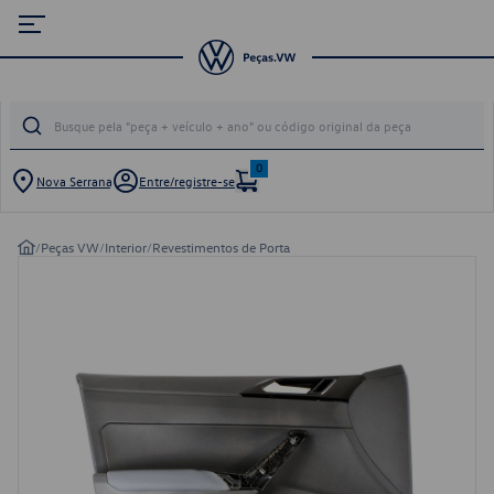
0
Nova Serrana
Entre/registre-se
/
Peças VW
/
Interior
/
Revestimentos de Porta