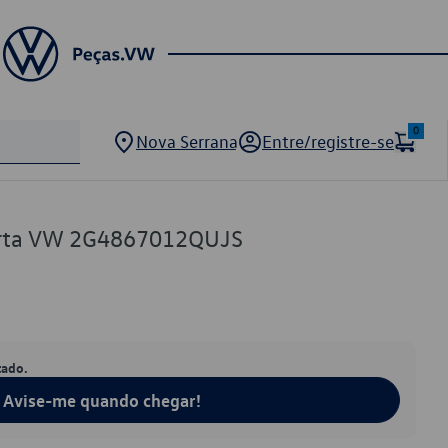
0
Nova Serrana
Entre/registre-se
orta VW 2G4867012QUJS
tado.
Avise-me quando chegar!