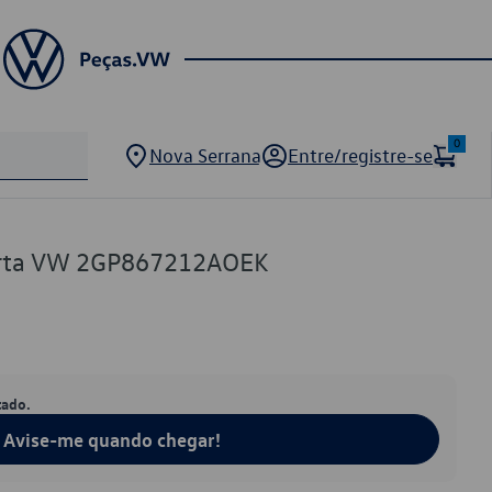
0
Nova Serrana
Entre/registre-se
orta VW 2GP867212AOEK
tado.
Avise-me quando chegar!