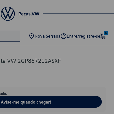
0
Nova Serrana
Entre/registre-se
orta VW 2GP867212ASXF
tado.
Avise-me quando chegar!