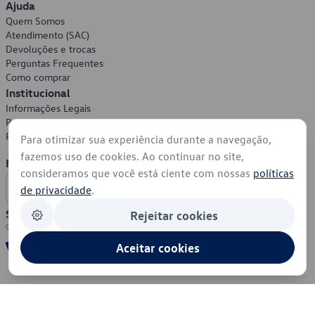
Ajuda
Quem Somos
Atendimento (SAC)
Devoluções e trocas
Perguntas Frequentes
Como comprar
Institucional
Informações Legais
Política de Privacidade
Política de Cookies
Para otimizar sua experiência durante a navegação,
fazemos uso de cookies. Ao continuar no site,
Formas de Pagamento
consideramos que você está ciente com nossas
políticas
de privacidade
.
Segurança
Rejeitar cookies
Aceitar cookies