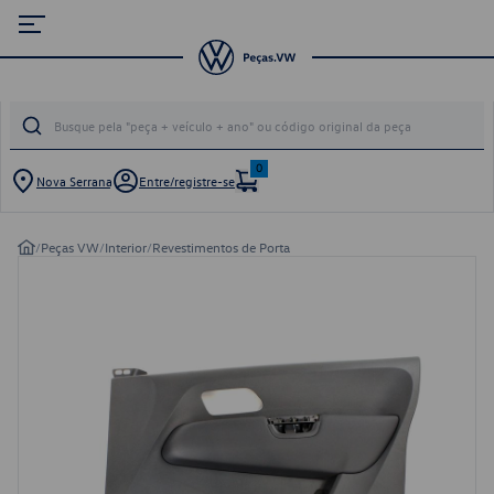
0
Nova Serrana
Entre/registre-se
/
Peças VW
/
Interior
/
Revestimentos de Porta