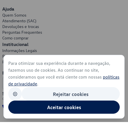
Ajuda
Quem Somos
Atendimento (SAC)
Devoluções e trocas
Perguntas Frequentes
Como comprar
Institucional
Informações Legais
Política de Privacidade
Política de Cookies
Para otimizar sua experiência durante a navegação,
fazemos uso de cookies. Ao continuar no site,
Formas de Pagamento
consideramos que você está ciente com nossas
políticas
de privacidade
.
Segurança
Rejeitar cookies
Aceitar cookies