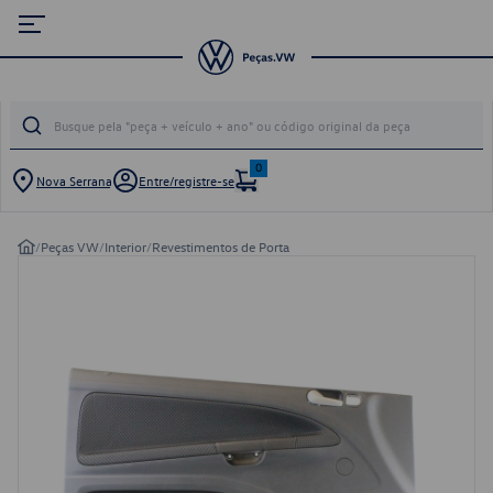
0
Nova Serrana
Entre/registre-se
/
Peças VW
/
Interior
/
Revestimentos de Porta