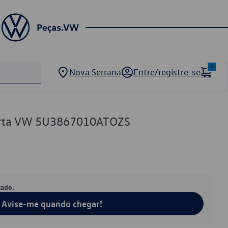
0
Nova Serrana
Entre/registre-se
orta VW 5U3867010ATOZS
tado.
Avise-me quando chegar!