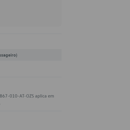
ssageiro)
3-867-010-AT-OZS aplica em
.