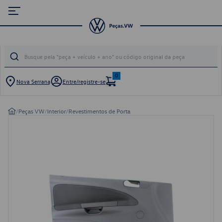
0
Nova Serrana
Entre/registre-se
/
Peças VW
/
Interior
/
Revestimentos de Porta