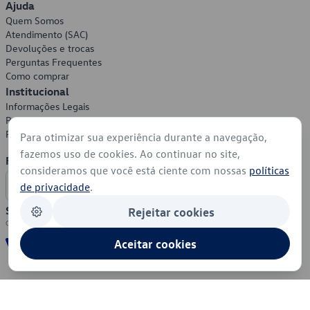
Ajuda
Quem Somos
Atendimento (SAC)
Devoluções e trocas
Perguntas Frequentes
Como comprar
Institucional
Informações Legais
Política de Privacidade
Política de Cookies
Para otimizar sua experiência durante a navegação,
fazemos uso de cookies. Ao continuar no site,
Formas de Pagamento
consideramos que você está ciente com nossas
políticas
de privacidade
.
Segurança
Rejeitar cookies
Aceitar cookies